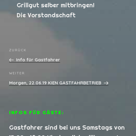
Grillgut selber mitbringen!
Die Vorstandschaft
Beitrags-
Vorheriger
ZURÜCK
Navigation
Beitrag
Info für Gastfahrer
Nächster
WEITER
Beitrag
Morgen, 22.06.19 KIEN GASTFAHRBETRIEB
INFOS FÜR GÄSTE:
Gastfahrer sind bei uns Samstags von